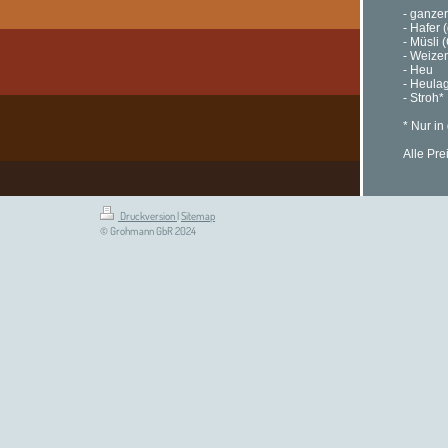
- ganze
- Hafer 
- Müsli 
- Weize
- Heu
- Heula
- Stroh*
* Nur in
Alle Pre
Druckversion
|
Sitemap
© Grohmann GbR 2024