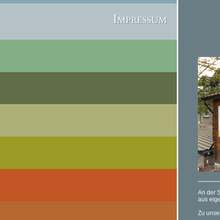
Impressum
An der 
aus eige
Zu unse