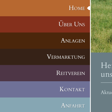
Home
Über Uns
Anlagen
Vermarktung
He
Reitverein
un
Kontakt
Aktu
am 
Anfahrt